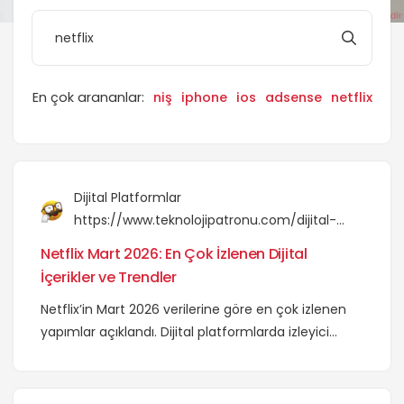
Müzesi ve Ötesi
Yapay Zekâ ile İçerik Üretmek SEO’ya Zarar Verir
mi?
Muhammed Akay Kimdir?
En çok arananlar:
niş
iphone
ios
adsense
netflix
Dijital Platformlar
https://www.teknolojipatronu.com/dijital-
platformlar/netflix-mart-2026-en-cok-
Netflix Mart 2026: En Çok İzlenen Dijital
izlenen-dijital-icerikler-trendler/
İçerikler ve Trendler
Netflix’in Mart 2026 verilerine göre en çok izlenen
yapımlar açıklandı. Dijital platformlarda izleyici
davranışları ve trendleri nasıl şekilleniyor?