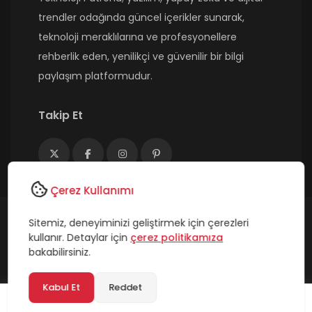
trendler odağında güncel içerikler sunarak,
teknoloji meraklılarına ve profesyonellere
rehberlik eden, yenilikçi ve güvenilir bir bilgi
paylaşım platformudur.
Takip Et
Çerez Kullanımı
Sitemiz, deneyiminizi geliştirmek için çerezleri
Copyright © 2026 TeknolojiPatronu - Tüm Hakları
kullanır. Detaylar için
çerez politikamıza
Saklıdır.
bakabilirsiniz.
Kabul Et
Reddet