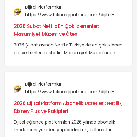
Dijital Platformlar
https://www.teknolojipatronu.com/dijital-
platformlar/2026-subat-netflix-en-cok-
2026 Şubat Netflix En Çok İzlenenler:
izlenenler/
Masumiyet Müzesi ve Ötesi
2026 Şubat ayında Netflix Türkiye’de en çok izlenen
dizi ve filmleri keşfedin. Masumiyet Müzesi’nden
Bridgerton’a kadar ayın en popüler yapımları bu
incelemede!
Dijital Platformlar
https://www.teknolojipatronu.com/dijital-
platformlar/2026-dijital-platform-abonelik-
2026 Dijital Platform Abonelik Ücretleri: Netflix,
ucretleri-netflix-disney-plus/
Disney Plus ve Rakipleri
Dijital eğlence platformları 2026 yılında abonelik
modellerini yeniden yapılandırırken, kullanıcılar