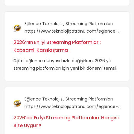
artan maliyetlerle karşı karşıya kalıyor. Netflix’ten
Disney Plus’a kadar tüm platformların güncel
fiyatları ve stratejileri.
Eğlence Teknolojisi
,
Streaming Platformları
https://www.teknolojipatronu.com/eglence-
teknolojisi/2026-en-iyi-streaming-
2026’nın En İyi Streaming Platformları:
platformlari-karsilastirma/
Kapsamlı Karşılaştırma
Dijital eğlence dünyası hızla değişirken, 2026 yılı
streaming platformları için yeni bir dönemi temsil
ediyor. En popüler platformları ve öne çıkan
özelliklerini keşfedin.
Eğlence Teknolojisi
,
Streaming Platformları
https://www.teknolojipatronu.com/eglence-
teknolojisi/2026-en-iyi-streaming-
2026’da En İyi Streaming Platformları: Hangisi
platformlari-hangisi-size-uygun/
Size Uygun?