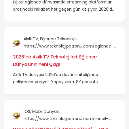
Dijital eğlence dünyasında streaming platformları
arasındaki rekabet her geçen gün kızışıyor. 2026’da
hangi platformun sizin için en uygun olduğunu
keşfedin.
Akıllı TV
,
Eğlence Teknolojisi
https://www.teknolojipatronu.com/eglence-
teknolojisi/2026-akilli-tv-teknolojileri-
2026’da Akıllı TV Teknolojileri: Eğlence
eglence-dunyasinin-yeni-cagi/
Dünyasının Yeni Çağı
Akıllı TV dünyası 2026’da devrim niteliğinde
gelişmeler yaşıyor. Yapay zeka, 8K görüntü
teknolojisi ve etkileşimli içerik platformları ile
eğlence deneyimi bambaşka bir boyut kazanıyor.
iOS
,
Mobil Dünyası
https://www.teknolojipatronu.com/mobil-
dunyasi/ios/hesap-yoneticim-v1-0-yayinda-