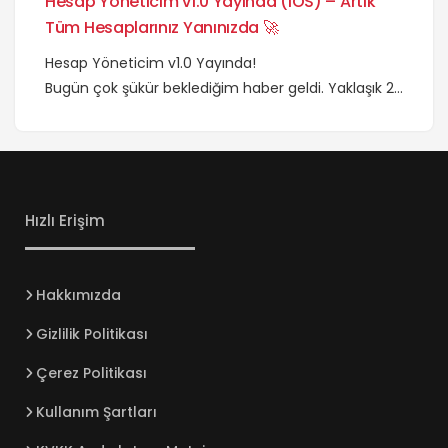
Hesap Yöneticim v1.0 Yayında (iOS) – Artık
app-store/
Tüm Hesaplarınız Yanınızda 🚀
Hesap Yöneticim v1.0 Yayında!
Bugün çok şükür beklediğim haber geldi. Yaklaşık 25
gün süren uygulamamın
incelemesi Congratulations! mailiyle sonuçlandı.
Desteklerinizi ve güzel yorumlarınızı bekliyorum
hepinize saygılarımı sunarım. Biraz uygulama
hakkında bilgi vereyim.
Hızlı Erişim
Hakkımızda
Gizlilik Politikası
Çerez Politikası
Kullanım Şartları